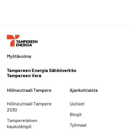
Myötävoima
Tampereen Energia Sähköverkko
Tampereen Vera
Hiilineutraali Tampere
Ajankohtaista
Hiilineutraali Tampere
Uutiset
2030
Blogit
Tamperelainen
Työmaat
kaukolämpö