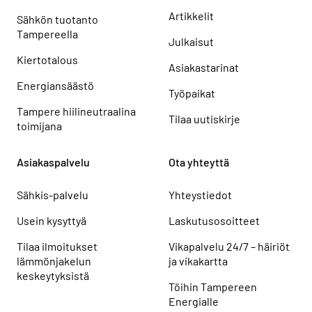
Artikkelit
Sähkön tuotanto
Tampereella
Julkaisut
Kiertotalous
Asiakastarinat
Energiansäästö
Työpaikat
Tampere hiilineutraalina
Tilaa uutiskirje
toimijana
Asiakaspalvelu
Ota yhteyttä
Sähkis-palvelu
Yhteystiedot
Usein kysyttyä
Laskutusosoitteet
Tilaa ilmoitukset
Vikapalvelu 24/7 – häiriöt
lämmönjakelun
ja vikakartta
keskeytyksistä
Töihin Tampereen
Energialle