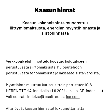
Kaasun hinnat
Kaasun kokonaishinta muodostuu
liittymismaksusta, energian myyntihinnasta ja
siirtohinnasta
Verkkopalveluhinnoittelu koostuu kulutukseen
perustuvasta siirtomaksusta, huipputehoon
perustuvasta tehomaksusta ja lakisääteisistä veroista.
Myyntihinta muuttuu kuukausittain perustuen ICIS
HEREN TTF MA-indeksiin. (1.6.2024 alkaen ICE-indeksiin).
Voit seurata indeksejä osoitteessa
ice.com
.
Alta löydät kaasun hinnastot lukuunottamatta