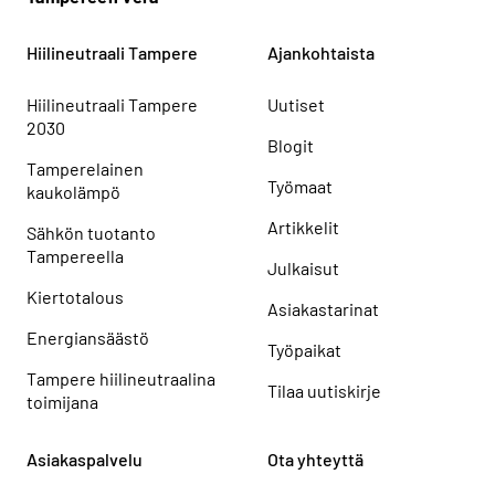
Hiilineutraali Tampere
Ajankohtaista
Hiilineutraali Tampere
Uutiset
2030
Blogit
Tamperelainen
Työmaat
kaukolämpö
Artikkelit
Sähkön tuotanto
Tampereella
Julkaisut
Kiertotalous
Asiakastarinat
Energiansäästö
Työpaikat
Tampere hiilineutraalina
Tilaa uutiskirje
toimijana
Asiakaspalvelu
Ota yhteyttä