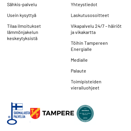
Sähkis-palvelu
Yhteystiedot
Usein kysyttyä
Laskutusosoitteet
Tilaa ilmoitukset
Vikapalvelu 24/7 – häiriöt
lämmönjakelun
ja vikakartta
keskeytyksistä
Töihin Tampereen
Energialle
Medialle
Palaute
Toimipisteiden
vierailuohjeet