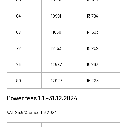
64
10991
13 794
68
11660
14 633
72
12153
15 252
76
12587
15 797
80
12927
16 223
Power fees 1.1.–31.12.2024
VAT 25,5 % since 1.9.2024