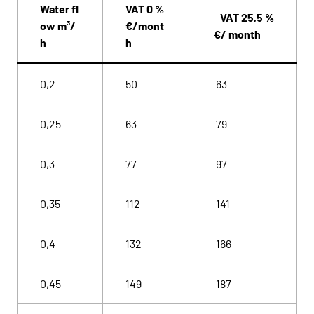
Water fl
VAT 0 %
VAT 25,5 %
ow m³/
€/mont
€/ month
h
h
0,2
50
63
0,25
63
79
0,3
77
97
0,35
112
141
0,4
132
166
0,45
149
187