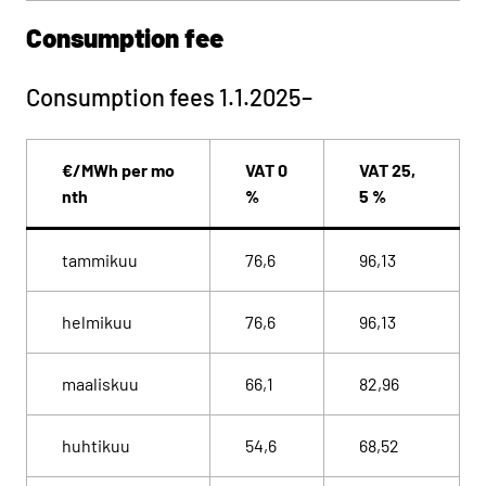
Consumption fee
Consumption fees 1.1.2025–
€/MWh per mo
VAT 0
VAT 25,
nth
%
5 %
tammikuu
76,6
96,13
helmikuu
76,6
96,13
maaliskuu
66,1
82,96
huhtikuu
54,6
68,52