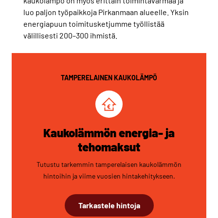
kaukolämpö on myös erittäin toimintavarmaa ja
luo paljon työpaikkoja Pirkanmaan alueelle. Yksin
energiapuun toimitusketjumme työllistää
välillisesti 200–300 ihmistä.
TAMPERELAINEN KAUKOLÄMPÖ
Kaukolämmön energia- ja
tehomaksut
Tutustu tarkemmin tamperelaisen kaukolämmön
hintoihin ja viime vuosien hintakehitykseen.
Tarkastele hintoja