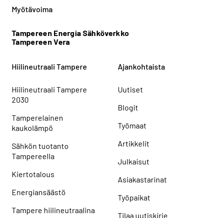
Myötävoima
Tampereen Energia Sähköverkko
Tampereen Vera
Hiilineutraali Tampere
Ajankohtaista
Hiilineutraali Tampere
Uutiset
2030
Blogit
Tamperelainen
Työmaat
kaukolämpö
Artikkelit
Sähkön tuotanto
Tampereella
Julkaisut
Kiertotalous
Asiakastarinat
Energiansäästö
Työpaikat
Tampere hiilineutraalina
Tilaa uutiskirje