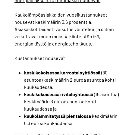
energiamaksu että tehomaksu nousevat
.
Kaukolämpöasiakkaiden vuosikustannukset
nousevat keskimäärin 3,6 prosenttia.
Asiakaskohtaisesti vaikutus vaihtelee, ja siihen
vaikuttavat muun muassa kiinteistön ikä,
energiankäyttö ja energiatehokkuus.
Kustannukset nousevat
keskikokoisessa kerrostaloyhtiössä
(80
asuntoa) keskimäärin 2 euroa asuntoa kohti
kuukaudessa,
keskikokoisessa rivitaloyhtiössä
(15 asuntoa)
keskimäärin 3 euroa asuntoa kohti
kuukaudessa ja
kaukolämmitetyssä pientalossa
keskimäärin
6,3 euroa kuukaudessa.