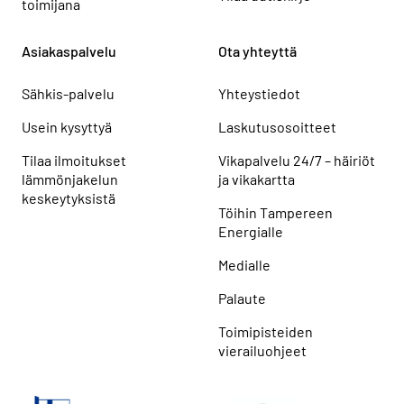
toimijana
Asiakaspalvelu
Ota yhteyttä
Sähkis-palvelu
Yhteystiedot
Usein kysyttyä
Laskutusosoitteet
Tilaa ilmoitukset
Vikapalvelu 24/7 – häiriöt
lämmönjakelun
ja vikakartta
keskeytyksistä
Töihin Tampereen
Energialle
Medialle
Palaute
Toimipisteiden
vierailuohjeet