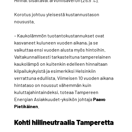
Hinnat sisältävät arvonlisäveron (25,5 %).
Korotus johtuu yleisestä kustannustason
noususta.
– Kaukolämmön tuotantokustannukset ovat
kasvaneet kuluneen vuoden aikana, ja se
vaikuttaa ensi vuoden alusta myös hintoihin.
Valtakunnallisesti tarkasteltuna tamperelainen
kaukolämpö on kuitenkin edelleen hinnaltaan
kilpailukykyistä ja esimerkiksi Helsinkiin
verrattuna edullista. Viimeisen 10 vuoden aikana
hintataso on noussut vähemmän kuin
kuluttajahintaindeksi, toteaa Tampereen
Energian Asiakkuudet-yksikön johtaja
Paavo
Pietikäinen
.
Kohti hiilineutraalia Tamperetta