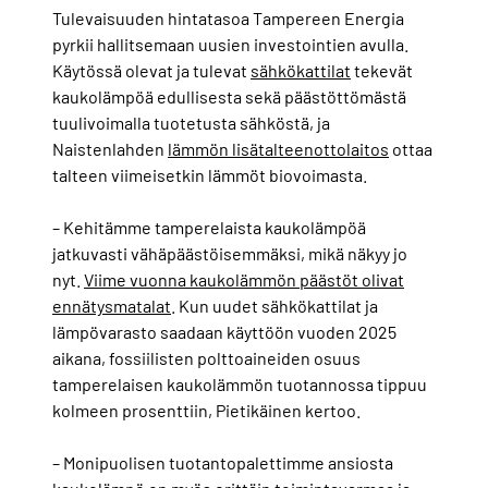
Tulevaisuuden hintatasoa Tampereen Energia
pyrkii hallitsemaan uusien investointien avulla.
Käytössä olevat ja tulevat
sähkökattilat
tekevät
kaukolämpöä edullisesta sekä päästöttömästä
tuulivoimalla tuotetusta sähköstä, ja
Naistenlahden
lämmön lisätalteenottolaitos
ottaa
talteen viimeisetkin lämmöt biovoimasta.
– Kehitämme tamperelaista kaukolämpöä
jatkuvasti vähäpäästöisemmäksi, mikä näkyy jo
nyt.
Viime vuonna kaukolämmön päästöt olivat
ennätysmatalat
. Kun uudet sähkökattilat ja
lämpövarasto saadaan käyttöön vuoden 2025
aikana, fossiilisten polttoaineiden osuus
tamperelaisen kaukolämmön tuotannossa tippuu
kolmeen prosenttiin, Pietikäinen kertoo.
– Monipuolisen tuotantopalettimme ansiosta