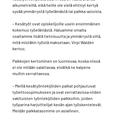
alkumetreillä, eikä heille ole vielä ehtinyt kertyä
syvää ymmärrystä työelämästä tai palkka-asioista.
– Kesätyöt ovat opiskelijoille usein ensimmäinen
kokemus työelämästä. Haluamme omalta
osaltamme lisätä tietoisuutta ja ymmärrystä siitä,
mitä mistäkin työstä maksetaan, Virpi Waldén
kertoo.
Palkkojen kertominen on luontevaa, koska niissä
ei ole mitään salattavaa, eivätkä ne kalpene
muihin verrattaessa.
– Meillä kesätyöntekijöiden palkat pohjautuvat
työehtosopimukseen ja ovat verrattavissa niiden
vakituisten työntekijöiden palkkoihin, joiden
työparina harjoittelijat kesän ajan työskentelevät.
Meidän palkkatasomme on asiallinen.