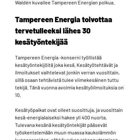
Waldén kuvailee Tampereen Energian polkua.
Tampereen Energia toivottaa
tervetulleeksi lähes 30
kesätyöntekijää
Tampereen Energia -konserni työllistää
kesätyöntekijöitä joka kesä. Kesätyötehtävät ja
ilmoitukset vaihtelevat jonkin verran vuosittain,
sillä osaan tehtävistä tulee viimekesäinen tuttu
tekijä. Tänä vuonna avoimia kesätyöilmoituksia on
10.
Kesätyöpaikat ovat olleet suosittuja, ja vuosittain
kesä-energialaiseksi hakee yli 400 nuorta.
Tulevana kesänä kesätyöntekijät pääsevät
työskentelemään muun muassa kaukolämmön
kunnossapidon, sähköverkon rakennuttamisen,