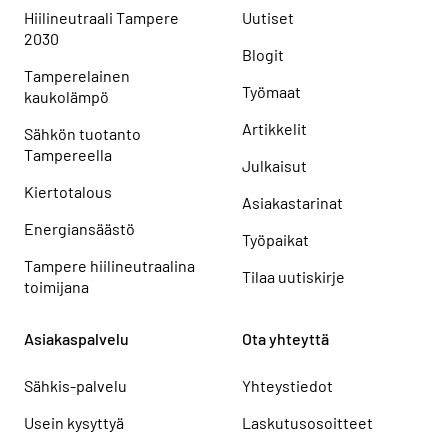
Hiilineutraali Tampere
Uutiset
2030
Blogit
Tamperelainen
Työmaat
kaukolämpö
Artikkelit
Sähkön tuotanto
Tampereella
Julkaisut
Kiertotalous
Asiakastarinat
Energiansäästö
Työpaikat
Tampere hiilineutraalina
Tilaa uutiskirje
toimijana
Asiakaspalvelu
Ota yhteyttä
Sähkis-palvelu
Yhteystiedot
Usein kysyttyä
Laskutusosoitteet