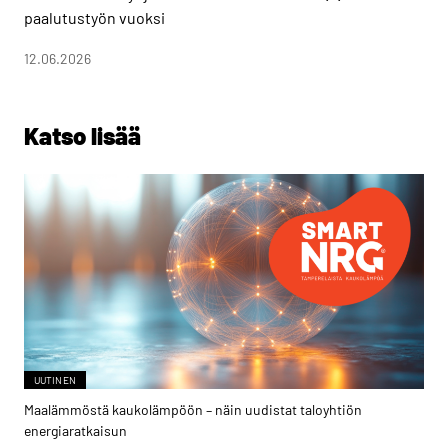
paalutustyön vuoksi
12.06.2026
Katso lisää
UUTINEN
Maalämmöstä kaukolämpöön – näin uudistat taloyhtiön
energiaratkaisun