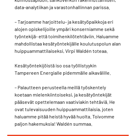
data-analytiikan ja varastonhallinnan parissa.
– Tarjoamme harjoittelu- ja kesätyöpaikkoja eri
alojen opiskelijoille ympäri konserniamme sekä
työntekijä- että toimihenkilötehtäviin. Haluamme
mahdollistaa kesätyöntekijälle koulutuspolun alan
huippuammattilaiseksi, Virpi Waldén toteaa.
Kesätyöntekijöistä iso osa työllistyykin
Tampereen Energialle pidemmälle aikavälille.
– Palautteen perusteella meillä työskentely
koetaan mielenkiintoiseksi, ja kesätyöntekijät
pääsevät opettelemaan vaativiakin tehtäviä. He
ovat tulevaisuuden huippuammattilaisia, joten
haluamme pitää heistä hyvää huolta. Toivomme
paljon hakemuksia! Waldén summaa.