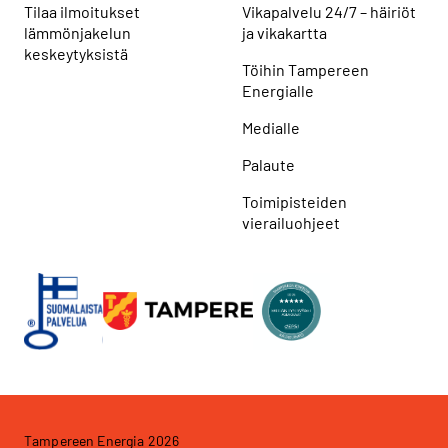
Tilaa ilmoitukset
Vikapalvelu 24/7 – häiriöt
lämmönjakelun
ja vikakartta
keskeytyksistä
Töihin Tampereen
Energialle
Medialle
Palaute
Toimipisteiden
vierailuohjeet
Tampereen Energia 2026