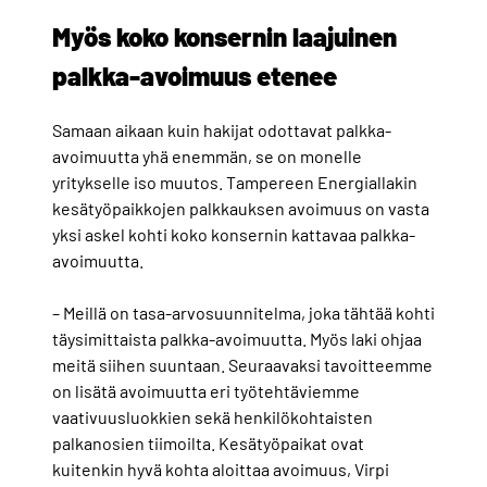
Myös koko konsernin laajuinen
palkka-avoimuus etenee
Samaan aikaan kuin hakijat odottavat palkka-
avoimuutta yhä enemmän, se on monelle
yritykselle iso muutos. Tampereen Energiallakin
kesätyöpaikkojen palkkauksen avoimuus on vasta
yksi askel kohti koko konsernin kattavaa palkka-
avoimuutta.
– Meillä on tasa-arvosuunnitelma, joka tähtää kohti
täysimittaista palkka-avoimuutta. Myös laki ohjaa
meitä siihen suuntaan. Seuraavaksi tavoitteemme
on lisätä avoimuutta eri työtehtäviemme
vaativuusluokkien sekä henkilökohtaisten
palkanosien tiimoilta. Kesätyöpaikat ovat
kuitenkin hyvä kohta aloittaa avoimuus, Virpi