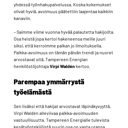
yhdessä työnhakupalvelussa. Koska kokemukset
olivat hyviä, avoimuus päätettiin laajentaa kaikkiin
kanaviin.
– Saimme viime vuonna hyvää palautetta hakijoilta.
Osa heistä jopa kertoi hakeneensa meille juuri
siksi, että kerroimme palkan jo ilmoituksella.
Palkka-avoimuus on tämän päivän trendi ja nuoret
arvostavat sitä, Tampereen Energian
henkilöstöjohtaja
Virpi
Waldén
kertoo.
Parempaa ymmärrystä
työelämästä
Sen lisäksi että hakijat arvostavat läpinäkyvyyttä,
Virpi Waldén alleviivaa palkka-avoimuuden
vastuullisuutta. Tampereen Energialle tulevista
kesätyöntekijöistä suurin osa on vasta uransa