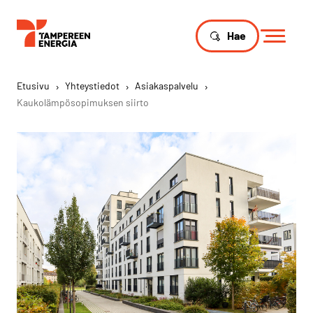
Hae
Etusivu
›
Yhteystiedot
›
Asiakaspalvelu
›
Kaukolämpösopimuksen siirto