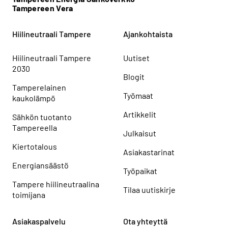
Tampereen Vera
Hiilineutraali Tampere
Ajankohtaista
Hiilineutraali Tampere
Uutiset
2030
Blogit
Tamperelainen
Työmaat
kaukolämpö
Artikkelit
Sähkön tuotanto
Tampereella
Julkaisut
Kiertotalous
Asiakastarinat
Energiansäästö
Työpaikat
Tampere hiilineutraalina
Tilaa uutiskirje
toimijana
Asiakaspalvelu
Ota yhteyttä