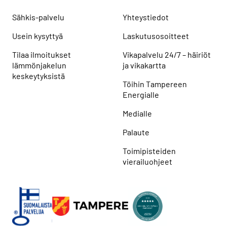
Sähkis-palvelu
Yhteystiedot
Usein kysyttyä
Laskutusosoitteet
Tilaa ilmoitukset
Vikapalvelu 24/7 – häiriöt
lämmönjakelun
ja vikakartta
keskeytyksistä
Töihin Tampereen
Energialle
Medialle
Palaute
Toimipisteiden
vierailuohjeet