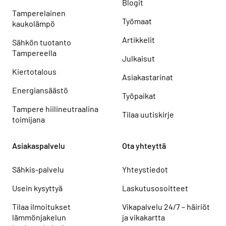
Blogit
Tamperelainen
Työmaat
kaukolämpö
Artikkelit
Sähkön tuotanto
Tampereella
Julkaisut
Kiertotalous
Asiakastarinat
Energiansäästö
Työpaikat
Tampere hiilineutraalina
Tilaa uutiskirje
toimijana
Asiakaspalvelu
Ota yhteyttä
Sähkis-palvelu
Yhteystiedot
Usein kysyttyä
Laskutusosoitteet
Tilaa ilmoitukset
Vikapalvelu 24/7 – häiriöt
lämmönjakelun
ja vikakartta