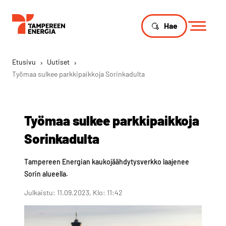
Hae
Etusivu
›
Uutiset
›
Työmaa sulkee parkkipaikkoja Sorinkadulta
Työmaa sulkee parkkipaikkoja
Sorinkadulta
Tampereen Energian kaukojäähdytysverkko laajenee
Sorin alueella.
Julkaistu: 11.09.2023, Klo: 11:42