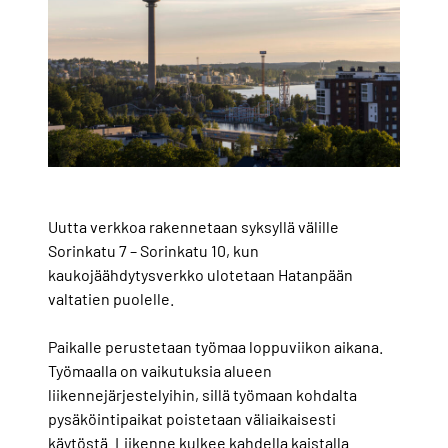
Uutta verkkoa rakennetaan syksyllä välille
Sorinkatu 7 – Sorinkatu 10, kun
kaukojäähdytysverkko ulotetaan Hatanpään
valtatien puolelle.
Paikalle perustetaan työmaa loppuviikon aikana.
Työmaalla on vaikutuksia alueen
liikennejärjestelyihin, sillä työmaan kohdalta
pysäköintipaikat poistetaan väliaikaisesti
käytöstä. Liikenne kulkee kahdella kaistalla