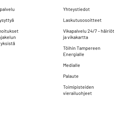
palvelu
Yhteystiedot
ysyttyä
Laskutusosoitteet
lmoitukset
Vikapalvelu 24/7 – häiriöt
jakelun
ja vikakartta
yksistä
Töihin Tampereen
Energialle
Medialle
Palaute
Toimipisteiden
vierailuohjeet