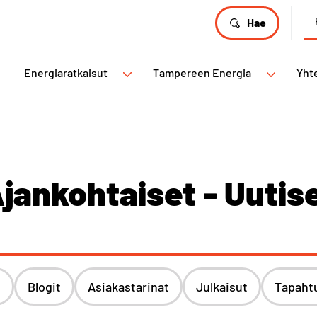
Hae
Energiaratkaisut
Tampereen Energia
Yht
jankohtaiset - Uutis
t
Blogit
Asiakastarinat
Julkaisut
Tapaht