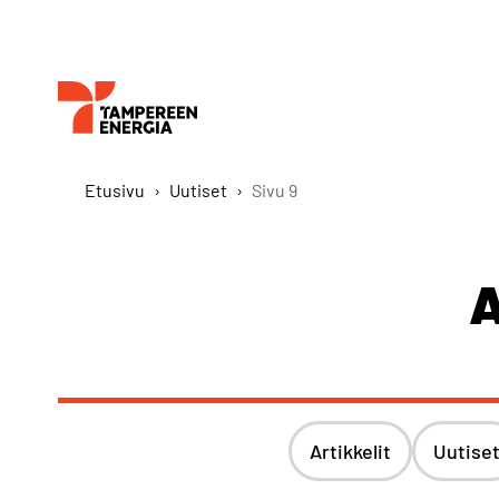
Etusivu
›
Uutiset
›
Sivu 9
A
Artikkelit
Uutise