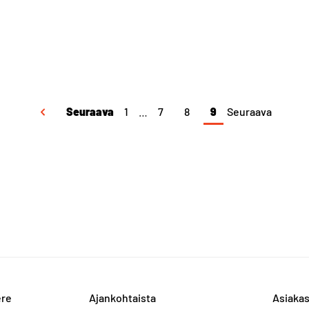
Seuraava
1
…
7
8
9
Seuraava
ere
Ajankohtaista
Asiakas