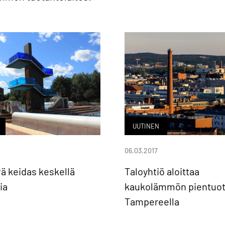
UUTINEN
06.03.2017
vä keidas keskellä
Taloyhtiö aloittaa
ia
kaukolämmön pientuo
Tampereella