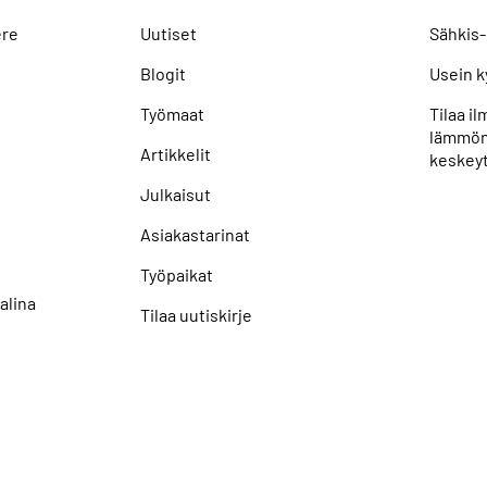
ere
Uutiset
Sähkis-
Blogit
Usein k
Työmaat
Tilaa i
lämmön
Artikkelit
keskeyt
Julkaisut
Asiakastarinat
Työpaikat
alina
Tilaa uutiskirje