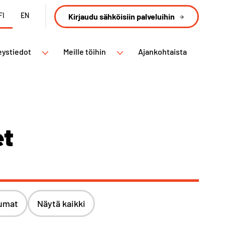
FI
EN
Kirjaudu sähköisiin palveluihin
eystiedot
Meille töihin
Ajankohtaista
et
umat
Näytä kaikki