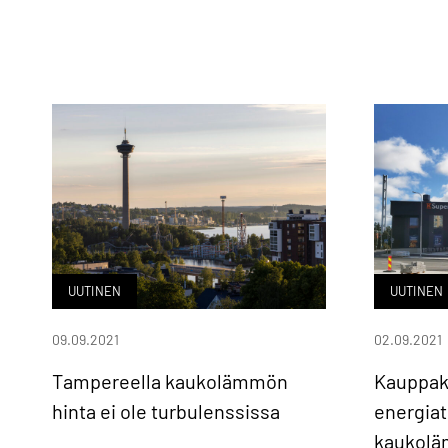
UUTINEN
UUTINEN
09.09.2021
02.09.2021
Tampereella kaukolämmön
Kauppak
hinta ei ole turbulenssissa
energiat
kaukolä