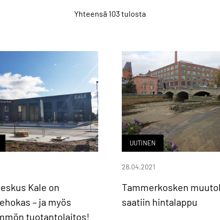
Yhteensä 103 tulosta
UUTINEN
28.04.2021
eskus Kale on
Tammerkosken muutok
ehokas – ja myös
saatiin hintalappu
mmön tuotantolaitos!