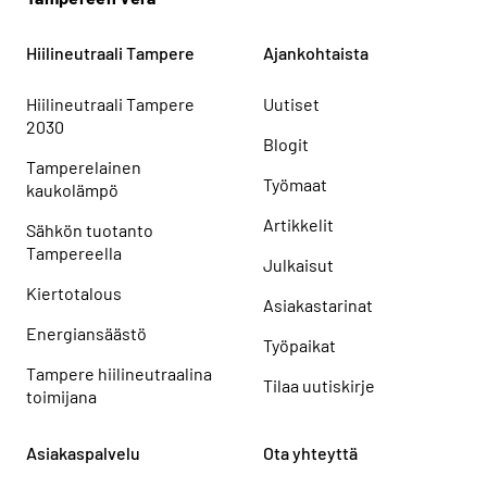
Hiilineutraali Tampere
Ajankohtaista
Hiilineutraali Tampere
Uutiset
2030
Blogit
Tamperelainen
Työmaat
kaukolämpö
Artikkelit
Sähkön tuotanto
Tampereella
Julkaisut
Kiertotalous
Asiakastarinat
Energiansäästö
Työpaikat
Tampere hiilineutraalina
Tilaa uutiskirje
toimijana
Asiakaspalvelu
Ota yhteyttä