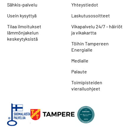
Sähkis-palvelu
Yhteystiedot
Usein kysyttyä
Laskutusosoitteet
Tilaa ilmoitukset
Vikapalvelu 24/7 – häiriöt
lämmönjakelun
ja vikakartta
keskeytyksistä
Töihin Tampereen
Energialle
Medialle
Palaute
Toimipisteiden
vierailuohjeet