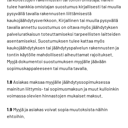
tulee hankkia omistajan suostumus kirjallisesti tai muulla
pysyvällä tavalla rakennusten liittämisestä
kaukojäähdytysverkkoon. Kirjallinen tai muulla pysyvällä
tavalla annettu suostumus on oltava myös jäähdytyksen
palveluratkaisun toteuttamiseksi tarpeellisten laitteiden
asentamiseksi. Suostumuksen tulee kattaa myös
kaukojäähdytyksen tai jäähdytyspalvelun rakennusten ja
tontin käytölle mahdollisesti aiheuttamat rajoitukset.
Myyjä dokumentoi suostumuksen myyjälle jäävään
sopimuskappaleeseen tai muulla tavalla.
1.8
Asiakas maksaa myyjälle jäähdytyssopimuksessa
mainitun liittymis- tai sopimusmaksun ja muut kulloinkin
voimassa olevien hinnastojen mukaiset maksut.
1.9
Myyjä ja asiakas voivat sopia muutoksista näihin
ehtoihin.