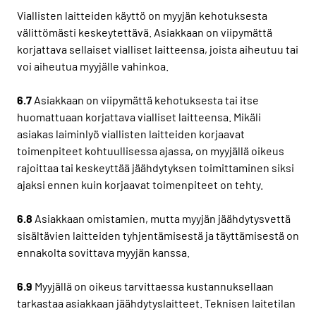
Viallisten laitteiden käyttö on myyjän kehotuksesta
välittömästi keskeytettävä. Asiakkaan on viipymättä
korjattava sellaiset vialliset laitteensa, joista aiheutuu tai
voi aiheutua myyjälle vahinkoa.
6.7
Asiakkaan on viipymättä kehotuksesta tai itse
huomattuaan korjattava vialliset laitteensa. Mikäli
asiakas laiminlyö viallisten laitteiden korjaavat
toimenpiteet kohtuullisessa ajassa, on myyjällä oikeus
rajoittaa tai keskeyttää jäähdytyksen toimittaminen siksi
ajaksi ennen kuin korjaavat toimenpiteet on tehty.
6.8
Asiakkaan omistamien, mutta myyjän jäähdytysvettä
sisältävien laitteiden tyhjentämisestä ja täyttämisestä on
ennakolta sovittava myyjän kanssa.
6.9
Myyjällä on oikeus tarvittaessa kustannuksellaan
tarkastaa asiakkaan jäähdytyslaitteet. Teknisen laitetilan