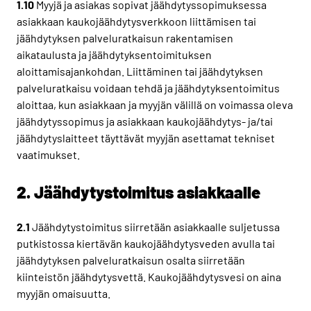
1.10
Myyjä ja asiakas sopivat jäähdytyssopimuksessa
asiakkaan kaukojäähdytysverkkoon liittämisen tai
jäähdytyksen palveluratkaisun rakentamisen
aikataulusta ja jäähdytyksentoimituksen
aloittamisajankohdan. Liittäminen tai jäähdytyksen
palveluratkaisu voidaan tehdä ja jäähdytyksentoimitus
aloittaa, kun asiakkaan ja myyjän välillä on voimassa oleva
jäähdytyssopimus ja asiakkaan kaukojäähdytys- ja/tai
jäähdytyslaitteet täyttävät myyjän asettamat tekniset
vaatimukset.
2. Jäähdytystoimitus asiakkaalle
2.1
Jäähdytystoimitus siirretään asiakkaalle suljetussa
putkistossa kiertävän kaukojäähdytysveden avulla tai
jäähdytyksen palveluratkaisun osalta siirretään
kiinteistön jäähdytysvettä. Kaukojäähdytysvesi on aina
myyjän omaisuutta.