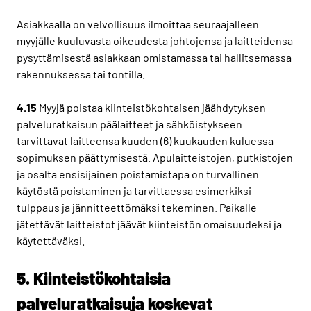
Asiakkaalla on velvollisuus ilmoittaa seuraajalleen
myyjälle kuuluvasta oikeudesta johtojensa ja laitteidensa
pysyttämisestä asiakkaan omistamassa tai hallitsemassa
rakennuksessa tai tontilla.
4.15
Myyjä poistaa kiinteistökohtaisen jäähdytyksen
palveluratkaisun päälaitteet ja sähköistykseen
tarvittavat laitteensa kuuden (6) kuukauden kuluessa
sopimuksen päättymisestä. Apulaitteistojen, putkistojen
ja osalta ensisijainen poistamistapa on turvallinen
käytöstä poistaminen ja tarvittaessa esimerkiksi
tulppaus ja jännitteettömäksi tekeminen. Paikalle
jätettävät laitteistot jäävät kiinteistön omaisuudeksi ja
käytettäväksi.
5. Kiinteistökohtaisia
palveluratkaisuja koskevat