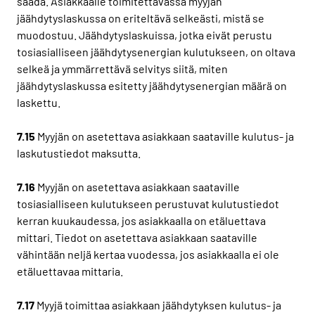
saada. Asiakkaalle toimitettavassa myyjän
jäähdytyslaskussa on eriteltävä selkeästi, mistä se
muodostuu. Jäähdytyslaskuissa, jotka eivät perustu
tosiasialliseen jäähdytysenergian kulutukseen, on oltava
selkeä ja ymmärrettävä selvitys siitä, miten
jäähdytyslaskussa esitetty jäähdytysenergian määrä on
laskettu.
7.15
Myyjän on asetettava asiakkaan saataville kulutus- ja
laskutustiedot maksutta.
7.16
Myyjän on asetettava asiakkaan saataville
tosiasialliseen kulutukseen perustuvat kulutustiedot
kerran kuukaudessa, jos asiakkaalla on etäluettava
mittari. Tiedot on asetettava asiakkaan saataville
vähintään neljä kertaa vuodessa, jos asiakkaalla ei ole
etäluettavaa mittaria.
7.17
Myyjä toimittaa asiakkaan jäähdytyksen kulutus- ja