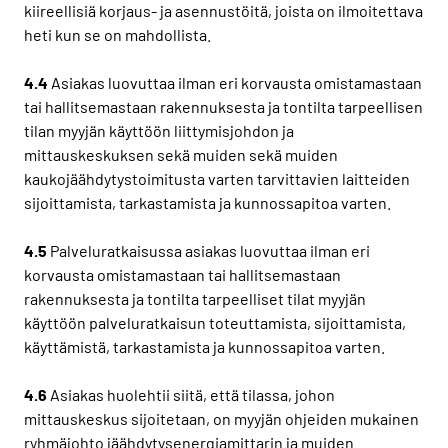
kiireellisiä korjaus- ja asennustöitä, joista on ilmoitettava
heti kun se on mahdollista.
4.4
Asiakas luovuttaa ilman eri korvausta omistamastaan
tai hallitsemastaan rakennuksesta ja tontilta tarpeellisen
tilan myyjän käyttöön liittymisjohdon ja
mittauskeskuksen sekä muiden sekä muiden
kaukojäähdytystoimitusta varten tarvittavien laitteiden
sijoittamista, tarkastamista ja kunnossapitoa varten.
4.5
Palveluratkaisussa asiakas luovuttaa ilman eri
korvausta omistamastaan tai hallitsemastaan
rakennuksesta ja tontilta tarpeelliset tilat myyjän
käyttöön palveluratkaisun toteuttamista, sijoittamista,
käyttämistä, tarkastamista ja kunnossapitoa varten.
4.6
Asiakas huolehtii siitä, että tilassa, johon
mittauskeskus sijoitetaan, on myyjän ohjeiden mukainen
ryhmäjohto jäähdytysenergiamittarin ja muiden