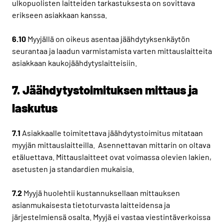
ulkopuolisten laitteiden tarkastuksesta on sovittava
erikseen asiakkaan kanssa.
6.10
Myyjällä on oikeus asentaa jäähdytyksenkäytön
seurantaa ja laadun varmistamista varten mittauslaitteita
asiakkaan kaukojäähdytyslaitteisiin.
7. Jäähdytystoimituksen mittaus ja
laskutus
7.1
Asiakkaalle toimitettava jäähdytystoimitus mitataan
myyjän mittauslaitteilla. Asennettavan mittarin on oltava
etäluettava. Mittauslaitteet ovat voimassa olevien lakien,
asetusten ja standardien mukaisia.
7.2
Myyjä huolehtii kustannuksellaan mittauksen
asianmukaisesta tietoturvasta laitteidensa ja
järjestelmiensä osalta. Myyjä ei vastaa viestintäverkoissa