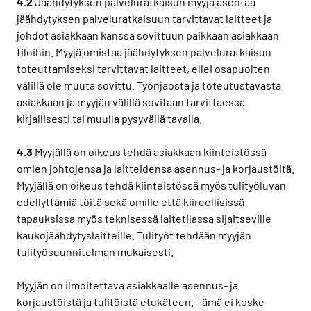
4.2
Jäähdytyksen palveluratkaisun myyjä asentaa
jäähdytyksen palveluratkaisuun tarvittavat laitteet ja
johdot asiakkaan kanssa sovittuun paikkaan asiakkaan
tiloihin. Myyjä omistaa jäähdytyksen palveluratkaisun
toteuttamiseksi tarvittavat laitteet, ellei osapuolten
välillä ole muuta sovittu. Työnjaosta ja toteutustavasta
asiakkaan ja myyjän välillä sovitaan tarvittaessa
kirjallisesti tai muulla pysyvällä tavalla.
4.3
Myyjällä on oikeus tehdä asiakkaan kiinteistössä
omien johtojensa ja laitteidensa asennus- ja korjaustöitä.
Myyjällä on oikeus tehdä kiinteistössä myös tulityöluvan
edellyttämiä töitä sekä omille että kiireellisissä
tapauksissa myös teknisessä laitetilassa sijaitseville
kaukojäähdytyslaitteille. Tulityöt tehdään myyjän
tulityösuunnitelman mukaisesti.
Myyjän on ilmoitettava asiakkaalle asennus- ja
korjaustöistä ja tulitöistä etukäteen. Tämä ei koske