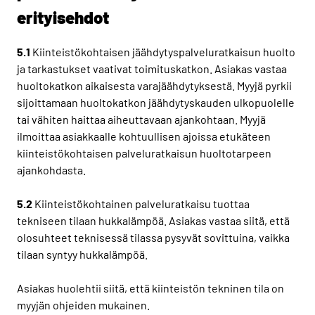
erityisehdot
5.1
Kiinteistökohtaisen jäähdytyspalveluratkaisun huolto
ja tarkastukset vaativat toimituskatkon. Asiakas vastaa
huoltokatkon aikaisesta varajäähdytyksestä. Myyjä pyrkii
sijoittamaan huoltokatkon jäähdytyskauden ulkopuolelle
tai vähiten haittaa aiheuttavaan ajankohtaan. Myyjä
ilmoittaa asiakkaalle kohtuullisen ajoissa etukäteen
kiinteistökohtaisen palveluratkaisun huoltotarpeen
ajankohdasta.
5.2
Kiinteistökohtainen palveluratkaisu tuottaa
tekniseen tilaan hukkalämpöä. Asiakas vastaa siitä, että
olosuhteet teknisessä tilassa pysyvät sovittuina, vaikka
tilaan syntyy hukkalämpöä.
Asiakas huolehtii siitä, että kiinteistön tekninen tila on
myyjän ohjeiden mukainen.