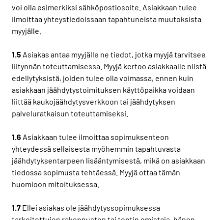
voi olla esimerkiksi sähköpostiosoite. Asiakkaan tulee
ilmoittaa yhteystiedoissaan tapahtuneista muutoksista
myyjälle.
1.5
Asiakas antaa myyjälle ne tiedot, jotka myyjä tarvitsee
liitynnän toteuttamisessa. Myyjä kertoo asiakkaalle niistä
edellytyksistä, joiden tulee olla voimassa, ennen kuin
asiakkaan jäähdytystoimituksen käyttöpaikka voidaan
liittää kaukojäähdytysverkkoon tai jäähdytyksen
palveluratkaisun toteuttamiseksi.
1.6
Asiakkaan tulee ilmoittaa sopimuksenteon
yhteydessä sellaisesta myöhemmin tapahtuvasta
jäähdytyksentarpeen lisääntymisestä, mikä on asiakkaan
tiedossa sopimusta tehtäessä. Myyjä ottaa tämän
huomioon mitoituksessa.
1.7
Ellei asiakas ole jäähdytyssopimuksessa
tarkoitettujen rakennusten tai tontin omistaja, hänen