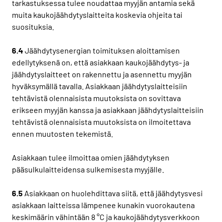
tarkastuksessa tulee noudattaa myyjän antamia sekä
muita kaukojäähdytyslaitteita koskevia ohjeita tai
suosituksia.
6.4
Jäähdytysenergian toimituksen aloittamisen
edellytyksenä on, että asiakkaan kaukojäähdytys- ja
jäähdytyslaitteet on rakennettu ja asennettu myyjän
hyväksymällä tavalla. Asiakkaan jäähdytyslaitteisiin
tehtävistä olennaisista muutoksista on sovittava
erikseen myyjän kanssa ja asiakkaan jäähdytyslaitteisiin
tehtävistä olennaisista muutoksista on ilmoitettava
ennen muutosten tekemistä.
Asiakkaan tulee ilmoittaa omien jäähdytyksen
pääsulkulaitteidensa sulkemisesta myyjälle.
6.5
Asiakkaan on huolehdittava siitä, että jäähdytysvesi
asiakkaan laitteissa lämpenee kunakin vuorokautena
keskimäärin vähintään 8 °C ja kaukojäähdytysverkkoon