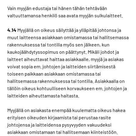
Vain myyjän edustaja tai hänen tähän tehtävään
valtuuttamansa henkilö saa avata myyjän sulkulaitteet.
4.14
Myyjällä on oikeus säilyttää ja ylläpitää johtonsa ja
muut laitteensa asiakkaan omistamassa tai hallitsemassa
rakennuksessa tai tontilla myös sen jälkeen, kun
kaukojäähdytyssopimus on päättynyt. Mikäli johdot ja
laitteet aiheuttavat haittaa asiakkaalle, myyjä ja asiakas
voivat sopia em. johtojen ja laitteiden siirtämisestä
toiseen paikkaan asiakkaan omistamassa tai
hallitsemassa rakennuksessa tai tontilla. Asiakkaalla on
tällöin oikeus kohtuulliseen korvaukseen em. johtojen ja
laitteiden aiheuttamasta haitasta.
Myyjällä on asiakasta enempää kuulematta oikeus hakea
erityisen oikeuden kirjaamista tai perustaa rasite
johtojensa ja laitteidensa pysyvyyden vakuudeksi
asiakkaan omistamaan tai hallitsemaan kiinteistöön.