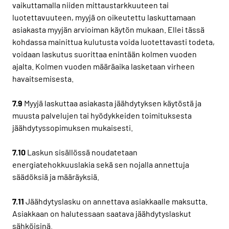
vaikuttamalla niiden mittaustarkkuuteen tai
luotettavuuteen, myyjä on oikeutettu laskuttamaan
asiakasta myyjän arvioiman käytön mukaan. Ellei tässä
kohdassa mainittua kulutusta voida luotettavasti todeta,
voidaan laskutus suorittaa enintään kolmen vuoden
ajalta. Kolmen vuoden määräaika lasketaan virheen
havaitsemisesta.
7.9
Myyjä laskuttaa asiakasta jäähdytyksen käytöstä ja
muusta palvelujen tai hyödykkeiden toimituksesta
jäähdytyssopimuksen mukaisesti.
7.10
Laskun sisällössä noudatetaan
energiatehokkuuslakia sekä sen nojalla annettuja
säädöksiä ja määräyksiä.
7.11
Jäähdytyslasku on annettava asiakkaalle maksutta.
Asiakkaan on halutessaan saatava jäähdytyslaskut
sähköisinä.