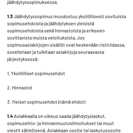
jäähdytyssopimuksessa.
1.3
Jäähdytyssopimus muodostuu yksilöllisesti sovituista
sopimusehdoista ja jäähdytyksen yleisistä
sopimusehdoista sekä hinnastoista ja erikseen
sovittavista muista veloituksista. Jos
sopimusasiakirjojen sisällöt ovat keskenään ristiriidassa,
sovelletaan ja tulkitaan asiakirjoja seuraavassa
järjestyksessä:
1. Yksilölliset sopimusehdot
2. Hinnastot
3. Yleiset sopimusehdot (nämä ehdot)
1.4
Asiakkaalla on oikeus saada jäähdytyslaskut,
sopimusehto- ja hinnanmuutosilmoitukset tai muut
viestit sähköisenä. Asiakkaan osoite tai laskutusosoite