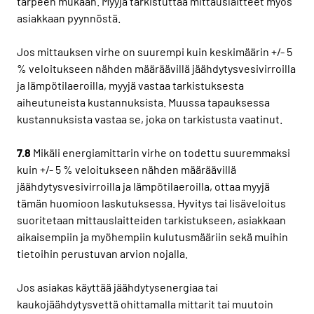
tarpeen mukaan. Myyjä tarkistuttaa mittauslaitteet myös
asiakkaan pyynnöstä.
Jos mittauksen virhe on suurempi kuin keskimäärin +/- 5
% veloitukseen nähden määräävillä jäähdytysvesivirroilla
ja lämpötilaeroilla, myyjä vastaa tarkistuksesta
aiheutuneista kustannuksista. Muussa tapauksessa
kustannuksista vastaa se, joka on tarkistusta vaatinut.
7.8
Mikäli energiamittarin virhe on todettu suuremmaksi
kuin +/- 5 % veloitukseen nähden määräävillä
jäähdytysvesivirroilla ja lämpötilaeroilla, ottaa myyjä
tämän huomioon laskutuksessa. Hyvitys tai lisäveloitus
suoritetaan mittauslaitteiden tarkistukseen, asiakkaan
aikaisempiin ja myöhempiin kulutusmääriin sekä muihin
tietoihin perustuvan arvion nojalla.
Jos asiakas käyttää jäähdytysenergiaa tai
kaukojäähdytysvettä ohittamalla mittarit tai muutoin