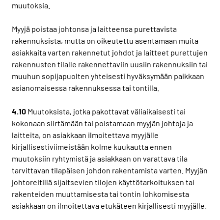
muutoksia.
Myyjä poistaa johtonsa ja laitteensa purettavista
rakennuksista, mutta on oikeutettu asentamaan muita
asiakkaita varten rakennetut johdot ja laitteet purettujen
rakennusten tilalle rakennettaviin uusiin rakennuksiin tai
muuhun sopijapuolten yhteisesti hyväksymään paikkaan
asianomaisessa rakennuksessa tai tontilla.
4.10
Muutoksista, jotka pakottavat väliaikaisesti tai
kokonaan siirtämään tai poistamaan myyjän johtoja ja
laitteita, on asiakkaan ilmoitettava myyjälle
kirjallisestiviimeistään kolme kuukautta ennen
muutoksiin ryhtymistä ja asiakkaan on varattava tila
tarvittavan tilapäisen johdon rakentamista varten. Myyjän
johtoreitillä sijaitsevien tilojen käyttötarkoituksen tai
rakenteiden muuttamisesta tai tontin lohkomisesta
asiakkaan on ilmoitettava etukäteen kirjallisesti myyjälle.