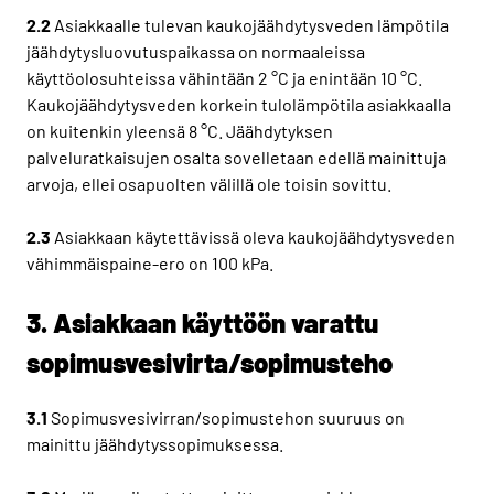
2.2
Asiakkaalle tulevan kaukojäähdytysveden lämpötila
jäähdytysluovutuspaikassa on normaaleissa
käyttöolosuhteissa vähintään 2 °C ja enintään 10 °C.
Kaukojäähdytysveden korkein tulolämpötila asiakkaalla
on kuitenkin yleensä 8 °C. Jäähdytyksen
palveluratkaisujen osalta sovelletaan edellä mainittuja
arvoja, ellei osapuolten välillä ole toisin sovittu.
2.3
Asiakkaan käytettävissä oleva kaukojäähdytysveden
vähimmäispaine-ero on 100 kPa.
3. Asiakkaan käyttöön varattu
sopimusvesivirta/sopimusteho
3.1
Sopimusvesivirran/sopimustehon suuruus on
mainittu jäähdytyssopimuksessa.