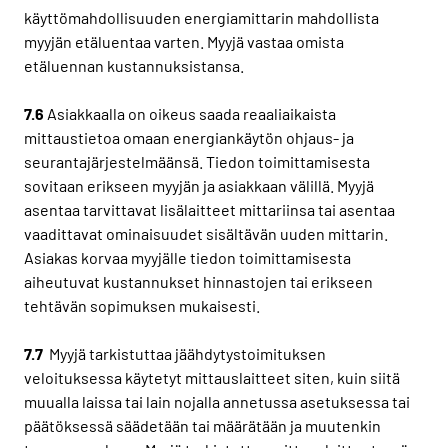
käyttömahdollisuuden energiamittarin mahdollista
myyjän etäluentaa varten. Myyjä vastaa omista
etäluennan kustannuksistansa.
7.6
Asiakkaalla on oikeus saada reaaliaikaista
mittaustietoa omaan energiankäytön ohjaus- ja
seurantajärjestelmäänsä. Tiedon toimittamisesta
sovitaan erikseen myyjän ja asiakkaan välillä. Myyjä
asentaa tarvittavat lisälaitteet mittariinsa tai asentaa
vaadittavat ominaisuudet sisältävän uuden mittarin.
Asiakas korvaa myyjälle tiedon toimittamisesta
aiheutuvat kustannukset hinnastojen tai erikseen
tehtävän sopimuksen mukaisesti.
7.7
Myyjä tarkistuttaa jäähdytystoimituksen
veloituksessa käytetyt mittauslaitteet siten, kuin siitä
muualla laissa tai lain nojalla annetussa asetuksessa tai
päätöksessä säädetään tai määrätään ja muutenkin