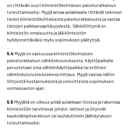
on riittävän suuri kiinteistökohtaisen palveluratkaisun
toteuttamiseksi. Myyjä antaa asiakkaalle riittävät tekniset
tiedot kiinteistökohtaisesta palveluratkaisusta ja vastaa
tietojen paikkansapitävyydestä. Sähköliittymä on
kiinteistön omaisuutta ja jää kiinteistön
hyödynnettäväksi myös sopimuksen päätyttyä.
5.4
Myyjä on vastuussa kiinteistökohtaisen
palveluratkaisun sähkönkulutuksesta. Käyttöpaikalle
perustetaan oma sähkönkäyttöpaikka tai erillinen
sähkönkulutusta koskeva mittaus. Myyjä vastaa näihin
liittyvistä kustannuksista ja velvoitteista sopimuksen
voimassaolon ajan.
5.5
Myyjällä on oikeus pitää asiakkaan tiloissa ja rakentaa
kiinteistöön tarvittavat johdot, laitteet ja liitynnät
kaukolämpöverkkoon tai lauhduttimiin jäähdytyksen
toteuttamiseksi.