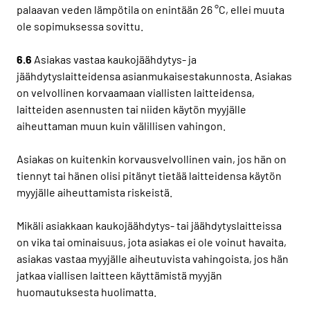
palaavan veden lämpötila on enintään 26 °C, ellei muuta
ole sopimuksessa sovittu.
6.6
Asiakas vastaa kaukojäähdytys- ja
jäähdytyslaitteidensa asianmukaisestakunnosta. Asiakas
on velvollinen korvaamaan viallisten laitteidensa,
laitteiden asennusten tai niiden käytön myyjälle
aiheuttaman muun kuin välillisen vahingon.
Asiakas on kuitenkin korvausvelvollinen vain, jos hän on
tiennyt tai hänen olisi pitänyt tietää laitteidensa käytön
myyjälle aiheuttamista riskeistä.
Mikäli asiakkaan kaukojäähdytys- tai jäähdytyslaitteissa
on vika tai ominaisuus, jota asiakas ei ole voinut havaita,
asiakas vastaa myyjälle aiheutuvista vahingoista, jos hän
jatkaa viallisen laitteen käyttämistä myyjän
huomautuksesta huolimatta.