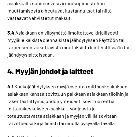
asiakkaalta sopimusvesivirran/sopimustehon
muuttamisesta aiheutuvat kustannukset tai niitä
vastaavat vahvistetut maksut.
3.4
Asiakkaan on viipymättä ilmoitettava kirjallisesti
myyjälle kaikista olennaisista jäähdytyksen käyttöön tai
tarpeeseen vaikuttavista muutoksista kiinteistössään tai
jäähdytyslaitteissaan.
4. Myyjän johdot ja laitteet
4.1
Kaukojäähdytyksen myyjä asentaa mittauskeskuksen
asiakkaan kanssa sovittuun paikkaan asiakkaan tiloihin ja
rakentaa liittymisjohdon yhteisesti sovittua reittiä
mittauskeskukseen saakka. Työnjaosta ja
toteutustavasta asiakkaan ja myyjän välillä sovitaan
tarvittaessa kirjallisesti tai muulla pysyvällä tavalla.