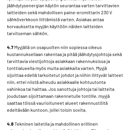
jäähdytysenergian käytön seurantaa varten tarvittavien
laitteiden sekä mahdollisen paine-eromittarin 230 V
sähköverkkoon liittämistä varten. Asiakas antaa
korvauksetta myyjän käyttöön näiden laitteiden
tarvitseman sähkön.
4.7
Myyjällä on osapuolten niin sopiessa oikeus
kustannuksellaan rakentaa ja pitää jäähdytysjohtoja sekä
tarvittavia viestijohtoja asiakkaan rakennuksissa ja
tonttialueella myös muita asiakkaita varten. Myyjä
sijoittaa edellä tarkoitetut johdot ja niihin liittyvät laitteet
niin, ettei niistä aiheudu asiakkaalle kohtuutonta
vahinkoa tai haittaa. Jos sanottuja johtoja tai laitteita
joudutaan sijoittamaan rakennetulle tontille, myyjä
saattaa töissä vaurioituneet alueet rakennustöitä
edeltävään kuntoon, jollei toisin sovita.
4.8
Tekninen laitetila ja mahdollinen erillinen