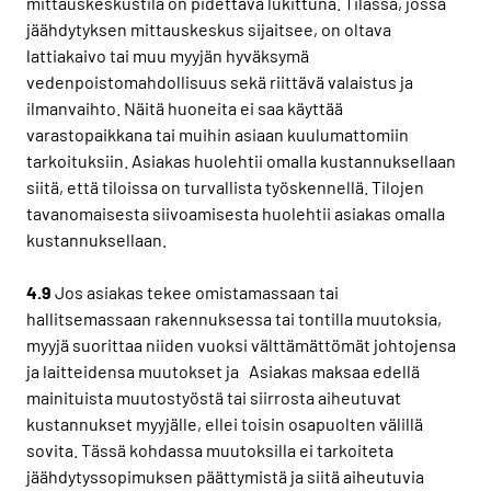
mittauskeskustila on pidettävä lukittuna. Tilassa, jossa
jäähdytyksen mittauskeskus sijaitsee, on oltava
lattiakaivo tai muu myyjän hyväksymä
vedenpoistomahdollisuus sekä riittävä valaistus ja
ilmanvaihto. Näitä huoneita ei saa käyttää
varastopaikkana tai muihin asiaan kuulumattomiin
tarkoituksiin. Asiakas huolehtii omalla kustannuksellaan
siitä, että tiloissa on turvallista työskennellä. Tilojen
tavanomaisesta siivoamisesta huolehtii asiakas omalla
kustannuksellaan.
4.9
Jos asiakas tekee omistamassaan tai
hallitsemassaan rakennuksessa tai tontilla muutoksia,
myyjä suorittaa niiden vuoksi välttämättömät johtojensa
ja laitteidensa muutokset ja Asiakas maksaa edellä
mainituista muutostyöstä tai siirrosta aiheutuvat
kustannukset myyjälle, ellei toisin osapuolten välillä
sovita. Tässä kohdassa muutoksilla ei tarkoiteta
jäähdytyssopimuksen päättymistä ja siitä aiheutuvia