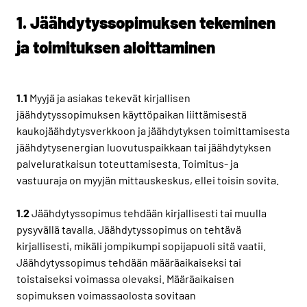
1. Jäähdytyssopimuksen tekeminen
ja toimituksen aloittaminen
1.1
Myyjä ja asiakas tekevät kirjallisen
jäähdytyssopimuksen käyttöpaikan liittämisestä
kaukojäähdytysverkkoon ja jäähdytyksen toimittamisesta
jäähdytysenergian luovutuspaikkaan tai jäähdytyksen
palveluratkaisun toteuttamisesta. Toimitus- ja
vastuuraja on myyjän mittauskeskus, ellei toisin sovita.
1.2
Jäähdytyssopimus tehdään kirjallisesti tai muulla
pysyvällä tavalla. Jäähdytyssopimus on tehtävä
kirjallisesti, mikäli jompikumpi sopijapuoli sitä vaatii.
Jäähdytyssopimus tehdään määräaikaiseksi tai
toistaiseksi voimassa olevaksi. Määräaikaisen
sopimuksen voimassaolosta sovitaan