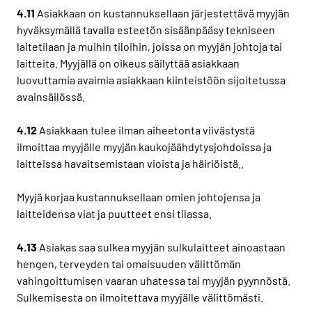
4.11
Asiakkaan on kustannuksellaan järjestettävä myyjän
hyväksymällä tavalla esteetön sisäänpääsy tekniseen
laitetilaan ja muihin tiloihin, joissa on myyjän johtoja tai
laitteita. Myyjällä on oikeus säilyttää asiakkaan
luovuttamia avaimia asiakkaan kiinteistöön sijoitetussa
avainsäilössä.
4.12
Asiakkaan tulee ilman aiheetonta viivästystä
ilmoittaa myyjälle myyjän kaukojäähdytysjohdoissa ja
laitteissa havaitsemistaan vioista ja häiriöistä..
Myyjä korjaa kustannuksellaan omien johtojensa ja
laitteidensa viat ja puutteet ensi tilassa.
4.13
Asiakas saa sulkea myyjän sulkulaitteet ainoastaan
hengen, terveyden tai omaisuuden välittömän
vahingoittumisen vaaran uhatessa tai myyjän pyynnöstä.
Sulkemisesta on ilmoitettava myyjälle välittömästi.