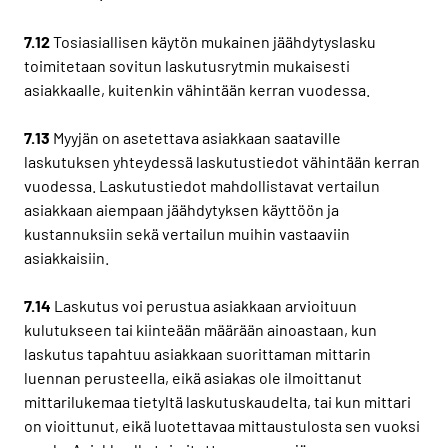
7.12
Tosiasiallisen käytön mukainen jäähdytyslasku
toimitetaan sovitun laskutusrytmin mukaisesti
asiakkaalle, kuitenkin vähintään kerran vuodessa.
7.13
Myyjän on asetettava asiakkaan saataville
laskutuksen yhteydessä laskutustiedot vähintään kerran
vuodessa. Laskutustiedot mahdollistavat vertailun
asiakkaan aiempaan jäähdytyksen käyttöön ja
kustannuksiin sekä vertailun muihin vastaaviin
asiakkaisiin.
7.14
Laskutus voi perustua asiakkaan arvioituun
kulutukseen tai kiinteään määrään ainoastaan, kun
laskutus tapahtuu asiakkaan suorittaman mittarin
luennan perusteella, eikä asiakas ole ilmoittanut
mittarilukemaa tietyltä laskutuskaudelta, tai kun mittari
on vioittunut, eikä luotettavaa mittaustulosta sen vuoksi