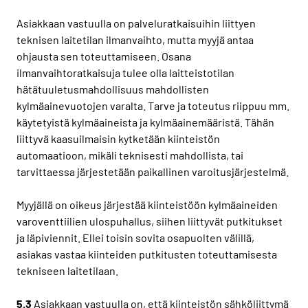
Asiakkaan vastuulla on palveluratkaisuihin liittyen
teknisen laitetilan ilmanvaihto, mutta myyjä antaa
ohjausta sen toteuttamiseen. Osana
ilmanvaihtoratkaisuja tulee olla laitteistotilan
hätätuuletusmahdollisuus mahdollisten
kylmäainevuotojen varalta. Tarve ja toteutus riippuu mm.
käytetyistä kylmäaineista ja kylmäainemääristä. Tähän
liittyvä kaasuilmaisin kytketään kiinteistön
automaatioon, mikäli teknisesti mahdollista, tai
tarvittaessa järjestetään paikallinen varoitusjärjestelmä.
Myyjällä on oikeus järjestää kiinteistöön kylmäaineiden
varoventtiilien ulospuhallus, siihen liittyvät putkitukset
ja läpiviennit. Ellei toisin sovita osapuolten välillä,
asiakas vastaa kiinteiden putkitusten toteuttamisesta
tekniseen laitetilaan.
5.3
Asiakkaan vastuulla on, että kiinteistön sähköliittymä