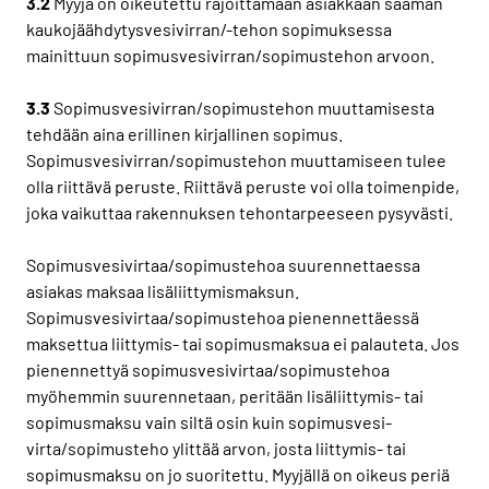
3.2
Myyjä on oikeutettu rajoittamaan asiakkaan saaman
kaukojäähdytysvesivirran/-tehon sopimuksessa
mainittuun sopimusvesivirran/sopimustehon arvoon.
3.3
Sopimusvesivirran/sopimustehon muuttamisesta
tehdään aina erillinen kirjallinen sopimus.
Sopimusvesivirran/sopimustehon muuttamiseen tulee
olla riittävä peruste. Riittävä peruste voi olla toimenpide,
joka vaikuttaa rakennuksen tehontarpeeseen pysyvästi.
Sopimusvesivirtaa/sopimustehoa suurennettaessa
asiakas maksaa lisäliittymismaksun.
Sopimusvesivirtaa/sopimustehoa pienennettäessä
maksettua liittymis- tai sopimusmaksua ei palauteta. Jos
pienennettyä sopimusvesivirtaa/sopimustehoa
myöhemmin suurennetaan, peritään lisäliittymis- tai
sopimusmaksu vain siltä osin kuin sopimusvesi-
virta/sopimusteho ylittää arvon, josta liittymis- tai
sopimusmaksu on jo suoritettu. Myyjällä on oikeus periä