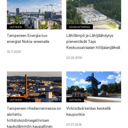
UUTINEN
ASIAKASTARINA
Tampereen Energia tuo
Lähilämpö ja Lähijäähdytys
energiat Nokia-areenalle
pienentävät Tays
Keskussairaalan hiilijalanjälkeä
19.11.2020
23.05.2019
UUTINEN
UUTINEN
Tampereen Hiedanrannassa on
Virkistävä keidas keskellä
aloitettu
kaupunkia
hiilidioksidinegatiivisen
07.07.2018
kaukolämmön kaupallinen