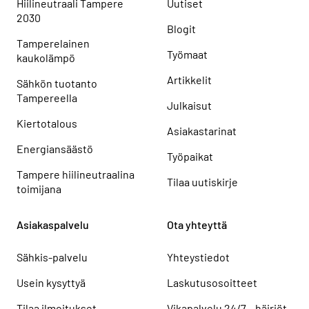
Hiilineutraali Tampere
Uutiset
2030
Blogit
Tamperelainen
Työmaat
kaukolämpö
Artikkelit
Sähkön tuotanto
Tampereella
Julkaisut
Kiertotalous
Asiakastarinat
Energiansäästö
Työpaikat
Tampere hiilineutraalina
Tilaa uutiskirje
toimijana
Asiakaspalvelu
Ota yhteyttä
Sähkis-palvelu
Yhteystiedot
Usein kysyttyä
Laskutusosoitteet
Tilaa ilmoitukset
Vikapalvelu 24/7 – häiriöt