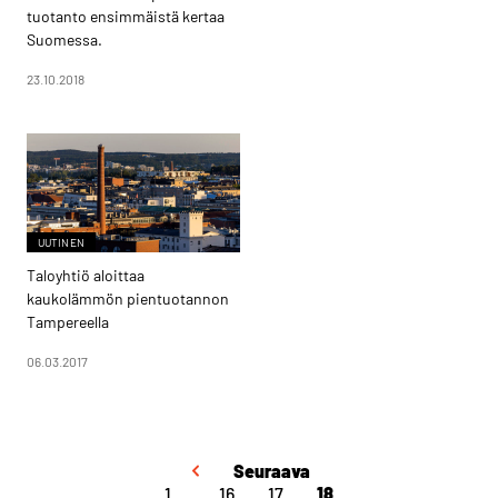
tuotanto ensimmäistä kertaa
Suomessa.
23.10.2018
UUTINEN
Taloyhtiö aloittaa
kaukolämmön pientuotannon
Tampereella
06.03.2017
Seuraava
1
…
16
17
18