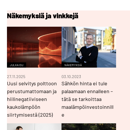
Näkemyksiä ja vinkkejä
JULKAISU
NÄKEMYKSIÄ
27.11.2025
03.10.2023
Uusi selvitys polttoon
Sähkön hinta ei tule
perustumattomaan ja
palaamaan ennalleen –
hiilinegatiiviseen
tätä se tarkoittaa
kaukolämpöön
maalämpöinvestoinnill
siirtymisestä (2025)
e