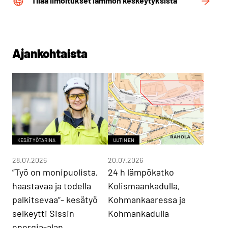
Tilaa ilmoitukset lämmön keskeytyksistä
Ajankohtaista
KESÄTYÖTARINA
UUTINEN
28.07.2026
20.07.2026
”Työ on monipuolista,
24 h lämpökatko
haastavaa ja todella
Kolismaankadulla,
palkitsevaa”- kesätyö
Kohmankaaressa ja
selkeytti Sissin
Kohmankadulla
energia-alan