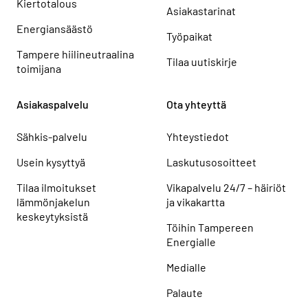
Kiertotalous
Asiakastarinat
Energiansäästö
Työpaikat
Tampere hiilineutraalina
Tilaa uutiskirje
toimijana
Asiakaspalvelu
Ota yhteyttä
Sähkis-palvelu
Yhteystiedot
Usein kysyttyä
Laskutusosoitteet
Tilaa ilmoitukset
Vikapalvelu 24/7 – häiriöt
lämmönjakelun
ja vikakartta
keskeytyksistä
Töihin Tampereen
Energialle
Medialle
Palaute