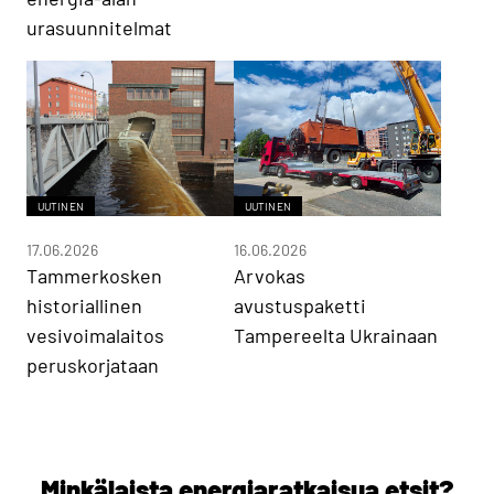
urasuunnitelmat
UUTINEN
UUTINEN
17.06.2026
16.06.2026
Tammerkosken
Arvokas
historiallinen
avustuspaketti
vesivoimalaitos
Tampereelta Ukrainaan
peruskorjataan
Minkälaista energiaratkaisua etsit?