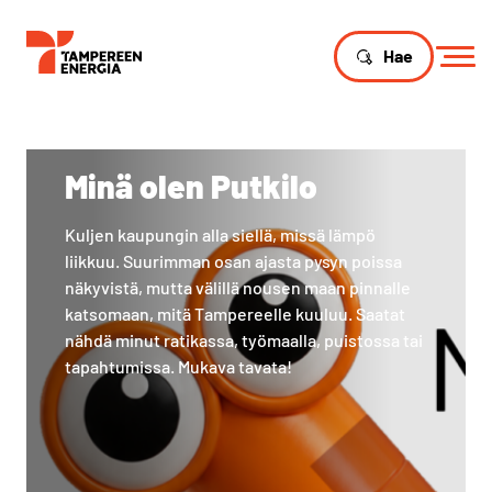
Hae
Minä olen Putkilo
Kuljen kaupungin alla siellä, missä lämpö
liikkuu. Suurimman osan ajasta pysyn poissa
näkyvistä, mutta välillä nousen maan pinnalle
katsomaan, mitä Tampereelle kuuluu. Saatat
nähdä minut ratikassa, työmaalla, puistossa tai
tapahtumissa. Mukava tavata!