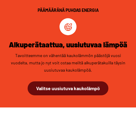
PÄÄMÄÄRÄNÄ PUHDAS ENERGIA
Alkuperätaattua, uusiutuvaa lämpöä
Tavoitteemme on vähentää kaukolämmön päästöjä vuosi
vuodelta, mutta jo nyt voit ostaa meiltä alkuperätakuilla täysin
uusiutuvaa kaukolämpöä.
Valitse uusiutuva kaukolämpö