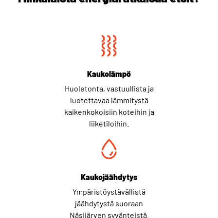
Kaukolämpö
Huoletonta, vastuullista ja
luotettavaa lämmitystä
kaikenkokoisiin koteihin ja
liiketiloihin.
Kaukojäähdytys
Ympäristöystävällistä
jäähdytystä suoraan
Näsijärven syvänteistä.