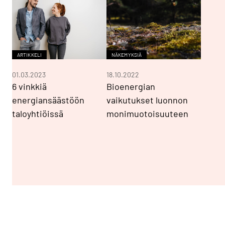
ARTIKKELI
NÄKEMYKSIÄ
01.03.2023
18.10.2022
6 vinkkiä
Bioenergian
energiansäästöön
vaikutukset luonnon
taloyhtiöissä
monimuotoisuuteen