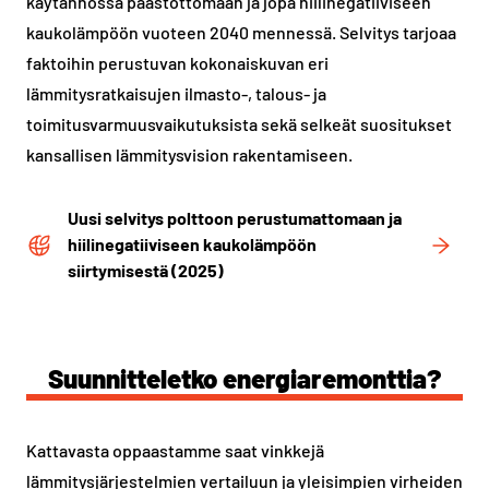
käytännössä päästöttömään ja jopa hiilinegatiiviseen
kaukolämpöön vuoteen 2040 mennessä. Selvitys tarjoaa
faktoihin perustuvan kokonaiskuvan eri
lämmitysratkaisujen ilmasto-, talous- ja
toimitusvarmuusvaikutuksista sekä selkeät suositukset
kansallisen lämmitysvision rakentamiseen.
Uusi selvitys polttoon perustumattomaan ja
hiilinegatiiviseen kaukolämpöön
siirtymisestä (2025)
Suunnitteletko energiaremonttia?
Kattavasta oppaastamme saat vinkkejä
lämmitysjärjestelmien vertailuun ja yleisimpien virheiden