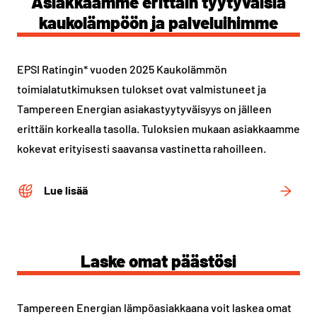
Asiakkaamme erittäin tyytyväisiä
kaukolämpöön ja palveluihimme
EPSI Ratingin* vuoden 2025 Kaukolämmön
toimialatutkimuksen tulokset ovat valmistuneet ja
Tampereen Energian asiakastyytyväisyys on jälleen
erittäin korkealla tasolla. Tuloksien mukaan asiakkaamme
kokevat erityisesti saavansa vastinetta rahoilleen.
Lue lisää
Laske omat päästösi
Tampereen Energian lämpöasiakkaana voit laskea omat