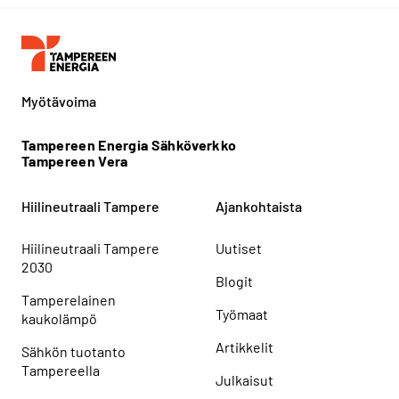
Myötävoima
Tampereen Energia Sähköverkko
Tampereen Vera
Hiilineutraali Tampere
Ajankohtaista
Hiilineutraali Tampere
Uutiset
2030
Blogit
Tamperelainen
Työmaat
kaukolämpö
Artikkelit
Sähkön tuotanto
Tampereella
Julkaisut